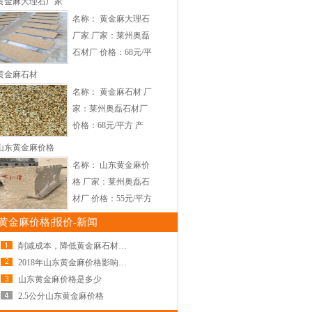
黄金麻大理石厂家
中黄，深黄，大花，中
名称： 黄金麻大理石
花，小花 加工方式：
厂家 厂家：莱州奥磊
荔枝面，火烧面，光
石材厂 价格：68元/平
面，自然面 适用范
方 产地：山东莱州 颜
黄金麻石材
围：适
色：浅黄，中黄，深
名称： 黄金麻石材 厂
黄，大花，中花，小花
家：莱州奥磊石材厂
加工方式：荔枝面，火
价格：68元/平方 产
烧面，光面，自然面
地：山东莱州 颜色：
山东黄金麻价格
适用
浅黄，中黄，深黄，大
名称： 山东黄金麻价
花，中花，小花 加工
格 厂家：莱州奥磊石
方式：荔枝面，火烧
材厂 价格：55元/平方
面，光面，自然面 适
产地：山东莱州 加工
黄金麻价格|报价-新闻
用范围：
方式： 适用范围：适
削减成本，降低黄金麻石材价格
用于石材幕墙，外墙干
2018年山东黄金麻价格影响因素
挂，道路厂区，小区园
山东黄金麻价格是多少
林广场地面铺设等。
2.5公分山东黄金麻价格
莱州