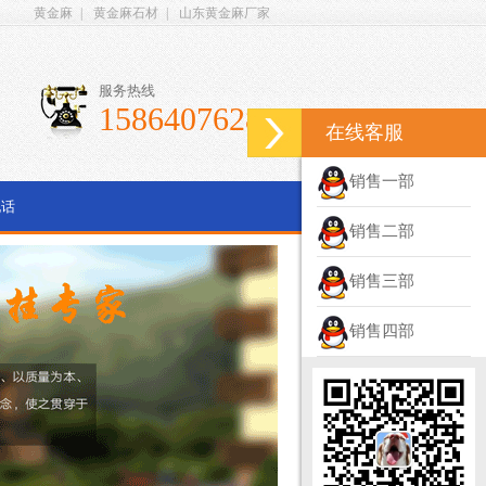
黄金麻
|
黄金麻石材
|
山东黄金麻厂家
服务热线
15864076286
在线客服
销售一部
电话
销售二部
销售三部
销售四部