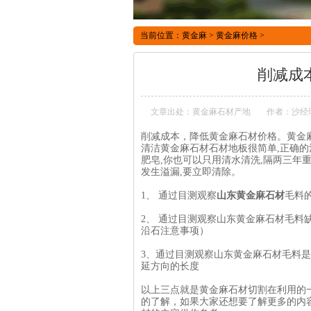
当前位置：
黄金麻
>
黄金麻价格
>
削减成
文章出处：黄金麻石材产地
作者：沙经理:1
削减成本，降低黄金麻石材价格。黄金
清洁黄金麻石材石材地板很简单,正确的
肥皂,你也可以只用清水清洗,隔两三年
发生溢漏,要立即清除。
1、 通过目测观察
山东黄金麻石材
毛料
2、 通过目测观察山东黄金麻石材毛
沿石注意事项）
3、通过目测观察山东黄金麻石材毛料
延方向的长度
以上三点就是黄金麻石材切割在利用的
的了解，如果大家还想要了解更多的内