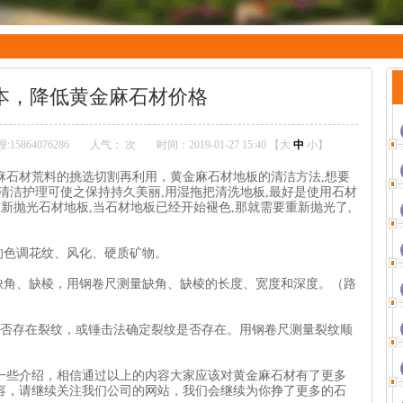
本，降低黄金麻石材价格
5864076286
人气：
次
时间：2019-01-27 15:40 【
大
中
小
】
麻石材荒料的挑选切割再利用，黄金麻石材地板的清洁方法,想要
清洁护理可使之保持持久美丽,用湿拖把清洗地板,最好是使用石材
重新抛光石材地板,当石材地板已经开始褪色,那就需要重新抛光了,
的色调花纹、风化、硬质矿物。
料缺角、缺棱，用钢卷尺测量缺角、缺棱的长度、宽度和深度。（路
是否存在裂纹，或锤击法确定裂纹是否存在。用钢卷尺测量裂纹顺
一些介绍，相信通过以上的内容大家应该对黄金麻石材有了更多
容，请继续关注我们公司的网站，我们会继续为你挣了更多的石