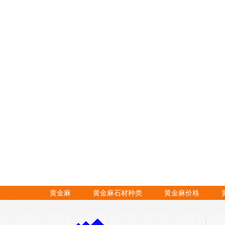
黄金麻
黄金麻石材种类
黄金麻价格