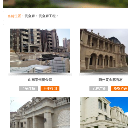
当前位置：
黄金麻
>
黄金麻工程
>
山东莱州黄金麻
随州黄金麻石材