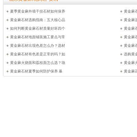
夏季黄金麻外墙干挂石材如何保养
黄金麻
黄金麻石材选购指南：五大核心品
黄金麻
如何判断黄金麻石材质量好坏四个
黄金麻
黄金麻石材地面铺装施工要点与常
黄金麻
黄金麻石材出现色差怎么办？选材
黄金麻
黄金麻石材有色差是正常的吗？如
选购黄
黄金麻火烧面和荔枝面怎么选？场
黄金麻
黄金麻石材夏季如何防护保养 暴
黄金麻