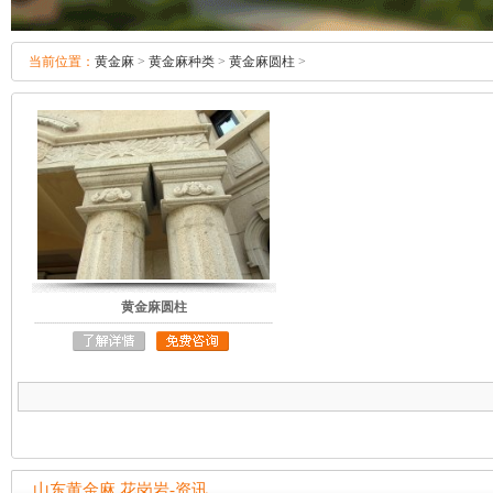
当前位置：
黄金麻
>
黄金麻种类
>
黄金麻圆柱
>
黄金麻圆柱
山东黄金麻,花岗岩-资讯