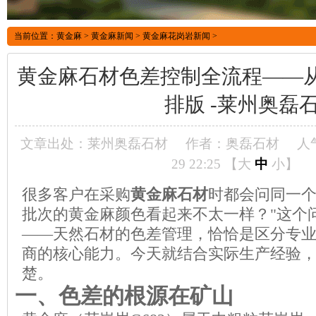
当前位置：
黄金麻
>
黄金麻新闻
>
黄金麻花岗岩新闻
>
黄金麻石材色差控制全流程——
排版 -莱州奥磊
文章出处：莱州奥磊石材
作者：奥磊石材
人
29 22:25 【
大
中
小
】
很多客户在采购
黄金麻石材
时都会问同一个
批次的黄金麻颜色看起来不太一样？"这个
——天然石材的色差管理，恰恰是区分专
商的核心能力。今天就结合实际生产经验
楚。
一、色差的根源在矿山