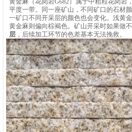
黄金麻（花岗岩G682）属于中粗粒花岗岩
平度一带。同一座矿山，不同矿口的石材
一矿口不同开采层的颜色也会变化。浅黄
黄金麻则偏向棕褐色。矿山开采时如果做
层
，后续加工环节的色差基本无法挽救。