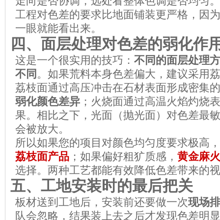
走向是否协调，远处看整体色调是否均匀
工程对色差的要求比地面铺装更严格，因
一眼就能看出来。
四、面层处理对色差的弱化作
这是一个很实用的技巧：
不同的面层处理
不同
。如果荒料本身色差偏大，建议采用
荔枝面通过高压冲击在石材表面形成密集
弱化颜色差异
；火烧面通过高温火焰灼烧
果。相比之下，光面（抛光面）对色差最
会被放大。
所以如果您的项目对颜色均匀度要求极高
荔枝面产品
；如果偏好粗犷质感，
黄金麻
选择。两种工艺都能有效降低色差带来的
五、工地安装时的最后把关
板材送到工地后，安装前还要做一次
现场
队会忽略，结果装上去之后才发现色差明