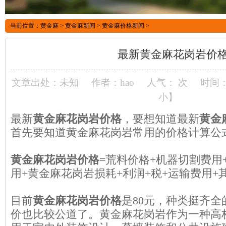
当前位置：
黄金麻
>
黄金麻新闻
>
黄金麻价格新闻
>
最新黄金麻花岗岩价
文章出处：未知
作者：hao
人气：
次
时间：2
小
】
最新
黄金麻花岗岩价格
，要想知道最新
黄金
首先要知道黄金麻花岗岩常用的价格计算公
黄金麻花岗岩价格
=荒料价格+机器切割费用
用+黄金麻花岗岩损耗+利润+税+运输费用+
目前
黄金麻花岗岩价格
是80元，种类挺齐
价也比较公道了。
黄金麻花岗岩
作为一种高